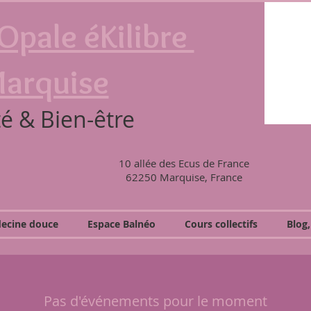
Opale éKilibre
arquise
é & Bien-être
10 allée des Ecus de France
62250 Marquise, France
ecine douce
Espace Balnéo
Cours collectifs
Blog
Pas d'événements pour le moment