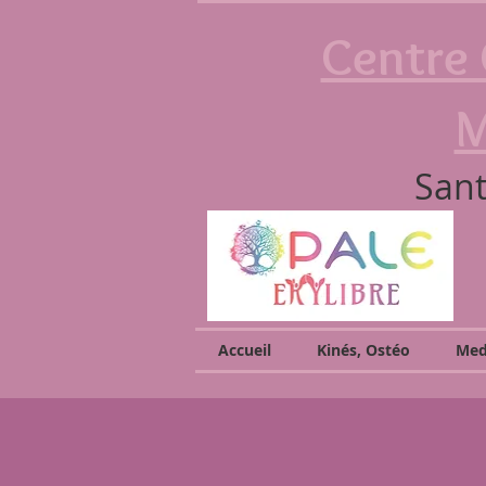
Centre 
M
Sant
Accueil
Kinés, Ostéo
Med